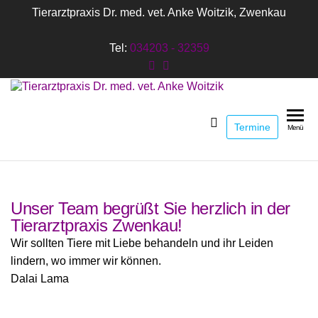
Tierarztpraxis Dr. med. vet. Anke Woitzik, Zwenkau
Tel:
034203 - 32359
Zwenkau
Tierarztpraxis
Termine
Dr. med. vet.
Menü
Anke Woitzik
Unser Team begrüßt Sie herzlich in der
Tierarztpraxis Zwenkau!
Wir sollten Tiere mit Liebe behandeln und ihr Leiden
lindern, wo immer wir können.
Dalai Lama